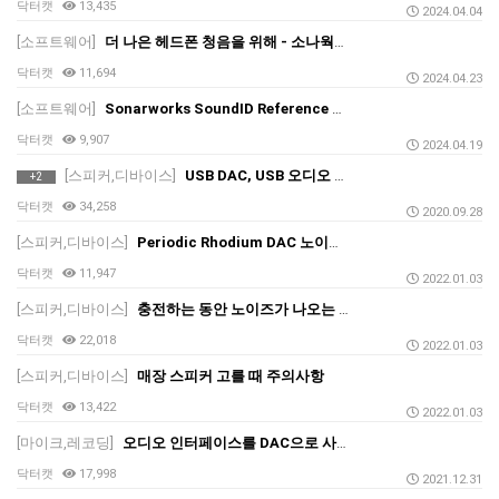
닥터캣
13,435
2024.04.04
[소프트웨어]
더 나은 헤드폰 청음을 위해 - 소나웍스(Sonarworks SoundID)를 활용하여 헤드폰 튜닝하기
닥터캣
11,694
2024.04.23
[소프트웨어]
Sonarworks SoundID Reference 설치 및 제품 인증 방법 안내
닥터캣
9,907
2024.04.19
[스피커,디바이스]
USB DAC, USB 오디오 인터페이스 USB 2.0으로 동작 확인 방법
+2
닥터캣
34,258
2020.09.28
[스피커,디바이스]
Periodic Rhodium DAC 노이즈 이슈 해결 안내
닥터캣
11,947
2022.01.03
[스피커,디바이스]
충전하는 동안 노이즈가 나오는 경우, 페라이트 코어를 사용하면 많은 도움이 됩니다.
닥터캣
22,018
2022.01.03
[스피커,디바이스]
매장 스피커 고를 때 주의사항
닥터캣
13,422
2022.01.03
[마이크,레코딩]
오디오 인터페이스를 DAC으로 사용할 때 주의사항과 팁 (오인페, 오디오 인터페이스, 사운드 카드)_3
닥터캣
17,998
2021.12.31