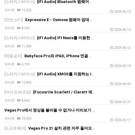
[스피커,디바이스]
[IFI Audio] Bluetooth 펌웨어를 지원하는 IFI 제품군의 펌웨어 업데이트 방법
닥터캣
15,225
2024.06.13
[건반,신디]
Expressive E - Osmose 펌웨어 업데이트 및 Key Calibration
닥터캣
8,565
2024.06.13
[스피커,디바이스]
[IFI Audio] IFI Nexis를 이용한 펌웨어 업데이트 방법
닥터캣
11,360
2024.06.12
[제품공지]
Babyface Pro와 iPAD, iPhone 연결 시 점검사항_Copy Mode 설정
닥터캣
6,795
2024.06.10
[스피커,디바이스]
[IFI Audio] XMOS를 지원하는 IFI 제품의 펌웨어 업데이트 방법
닥터캣
12,860
2024.06.04
[마이크,레코딩]
[Focusrite Scarlett / Clarett 제품군] Focusrite Control을 통해 제품 초기화를 진행하는 방법
닥터캣
8,663
2024.05.27
Vegas Pro에서 영상을 불러올 수 없거나 미리보기 화면이 검게 나타나는 경우
닥터캣
10,953
2024.05.17
[소프트웨어]
Vegas Pro 21 설치 관련 자주 들어오는 문의 (기존 18,19,20 버전과 일부 연관)