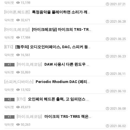
닥터캣
15,198
2021.07.21
[이어폰,헤드폰]
특정음악을 플레이하면 소리가 깨질때? (밸런스, 노이즈, 소리깨짐)
닥터캣
32,671
2021.06.28
[마이크,레코딩]
[마이크레코딩] 마이크의 TRS-TRRS 잭은 틀리다!! 핀마이크를 PC나 스마트폰에 연결하면 소리가 안나온다?
닥터캣
17,984
2021.06.25
[ETC]
[혐주의] 오디오인터페이스, DAC, 스피커 등에 바퀴벌레가 살아요? 오인페
닥터캣
16,561
2021.06.23
[마이크,레코딩]
DAW 사용시 다른 윈도우 사운드를 들을 수 없어요 ㅠ.ㅠ 해결책 (큐베이스, FLSTUDIO, CAKEWALK 등)
+1
닥터캣
55,869
2021.06.11
[스피커,디바이스]
Periodic Rhodium DAC (페리오딕 로디움 USB C DAC) / 특이 증상에 대한 사례
닥터캣
13,922
2021.06.10
[ETC]
오인페의 헤드폰 출력, 고 임피던스 헤드폰을 구동할만한가? (오디오 인터페이스, HD600, HD650, DT770 등등)
+2
닥터캣
49,619
2021.06.08
[마이크,레코딩]
마이크의 TRS-TRRS 잭은 틀리다!! 핀마이크를 PC나 스마트폰에 연결하면 소리가 안나온다?
+1
닥터캣
50,263
2021.06.02