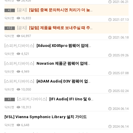
닥터캣
26,426
2021.06.21
[공지]
[알림] 중복 문의하시면 처리가 더 늦어집니다.
+2
닥터캣
16,833
2021.07.13
[공지]
[알림] 제품을 택배로 보내주실 때 주의 사항
+12
닥터캣
64,897
2021.06.18
[스피커,디바이스]
[Xduoo] XD05pro 펌웨어 업데이트 방법 안내
닥터캣
4,521
2025.09.26
[스피커,디바이스]
Novation 제품군 펌웨어 업데이트 진행 방법 (Feat, Novation Components)
닥터캣
4,949
2025.07.08
[스피커,디바이스]
[ADAM Audio] D3V 펌웨어 업데이트 v1.7 출시! 소개부터 설치 방법까지
닥터캣
10,050
2025.02.24
[스피커,디바이스]
[IFI Audio] IFI Uno 및 Go Link 시리즈 등 IFI 휴대용 제품의 업데이트 방법
+1
닥터캣
18,313
2024.06.14
[VSL] Vienna Symphonic Library 설치 가이드
닥터캣
6,648
2024.06.14