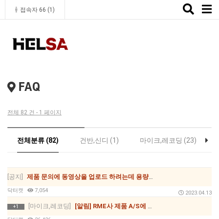
Toggle
접속자 66 (
1
)
naviga
FAQ
전체 82 건 - 1 페이지
전체분류 (82)
건반,신디 (1)
마이크,레코딩 (23)
[공지]
제품 문의에 동영상을 업로드 하려는데 용량 떄문에 업로드를 못하는 경우?
닥터캣
7,054
2023.04.13
[마이크,레코딩]
[알림] RME사 제품 A/S에 대한 참고 사항입니다.
+1