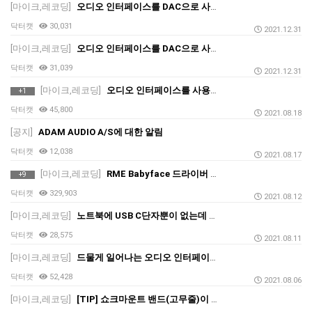
[마이크,레코딩]
오디오 인터페이스를 DAC으로 사용할 때 주의사항과 팁 (오인페, 오디오 인터페이스, 사운드 카드)_2
닥터캣
30,031
2021.12.31
[마이크,레코딩]
오디오 인터페이스를 DAC으로 사용할 때 주의사항과 팁 (오인페, 오디오 인터페이스, 사운드 카드)_1
닥터캣
31,039
2021.12.31
[마이크,레코딩]
오디오 인터페이스를 사용하기 위한 시스템 최적화 방법(오인페, MIDI, USB 콘덴서 마이크 등을 제대로 사용해보자)
+1
닥터캣
45,800
2021.08.18
[공지]
ADAM AUDIO A/S에 대한 알림
닥터캣
12,038
2021.08.17
[마이크,레코딩]
RME Babyface 드라이버 설치, 인식 문제 해결 방법
+9
닥터캣
329,903
2021.08.12
[마이크,레코딩]
노트북에 USB C단자뿐이 없는데 오디오인터페이스(오인페)를 어떻게 연결하나요? 케이블을 새로 사야 하나요?
닥터캣
28,575
2021.08.11
[마이크,레코딩]
드물게 일어나는 오디오 인터페이스 특이 에러(오인페 설정)
닥터캣
52,428
2021.08.06
[마이크,레코딩]
[TIP] 쇼크마운트 밴드(고무줄)이 끊어졌어요!! 어떻게 하나요?