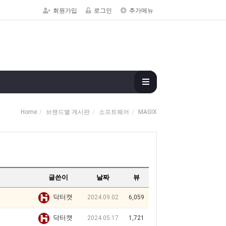
회원가입
로그인
추가메뉴
Home
브랜드별 게시판
소프트웨어
MAGIX
글쓴이
날짜
뷰
닥터캣
2024.09.02
6,059
닥터캣
2024.05.17
1,721