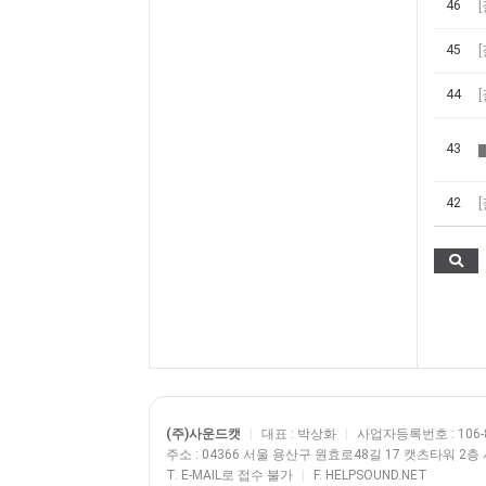
46
45
44
43
42
(주)사운드캣
|
대표 : 박상화
|
사업자등록번호 : 106-8
주소 : 04366 서울 용산구 원효로48길 17 캣츠타워 2
T. E-MAIL로 접수 불가
|
F. HELPSOUND.NET