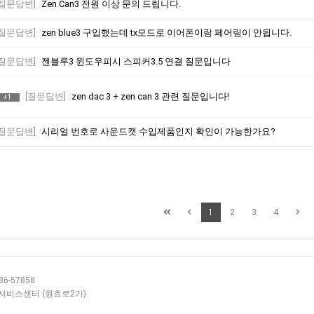
[질문답변]
Zen Can3 전원 이상 문의 드립니다.
[질문답변]
zen blue3 구입했는데 tx모드로 이어폰이랑 페어링이 안됩니다.
[질문답변]
젠블루3 윈도우피시 스피커3.5 연결 질문입니다
[질문답변]
zen dac 3 + zen can 3 관련 질문입니다!
+1
[질문답변]
시리얼 번호로 사운드캣 수입제품인지 확인이 가능한가요?
1
2
3
4
6-57858
층 서비스센터 (원효로2가)