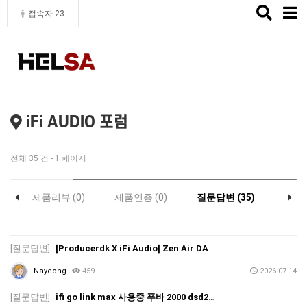
Toggle
접속자 23
naviga
iFi AUDIO 포럼
전체 35 건 - 1 페이지
)
제품리뷰 (0)
제품인증 (0)
질문답변 (35)
[질문답변]
[Producerdk X iFi Audio] Zen Air DAC2
Nayeong
459
2026.07.14
[질문답변]
ifi go link max 사용중 푸바 2000 dsd256 네이티브 재생시 화이트노이즈 발생 오류