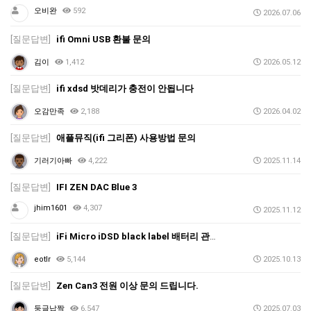
오비완
592
2026.07.06
[질문답변]
ifi Omni USB 환불 문의
김이
1,412
2026.05.12
[질문답변]
ifi xdsd 밧데리가 충전이 안됩니다
오감만족
2,188
2026.04.02
[질문답변]
애플뮤직(ifi 그리폰) 사용방법 문의
기러기아빠
4,222
2025.11.14
[질문답변]
IFI ZEN DAC Blue 3
jhim1601
4,307
2025.11.12
[질문답변]
iFi Micro iDSD black label 배터리 관련 문의
eotlr
5,144
2025.10.13
[질문답변]
Zen Can3 전원 이상 문의 드립니다.
둥글납짝
6,547
2025.07.03