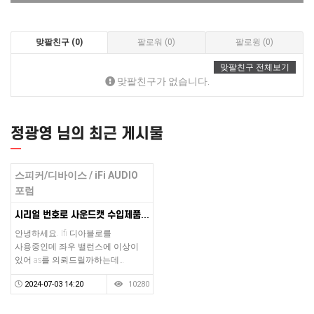
맞팔친구 (0)
팔로워 (0)
팔로윙 (0)
맞팔친구 전체보기
맞팔친구가 없습니다.
정광영 님의 최근 게시물
스피커/디바이스 / iFi AUDIO
포럼
시리얼 번호로 사운드캣 수입제품인지 확인이 가능한가요?
안녕하세요. Ifi 디아블로를
사용중인데 좌우 밸런스에 이상이
있어 as를 의뢰드릴까하는데…
2024-07-03 14:20
10280