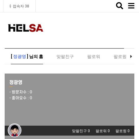
Toggle
접속자 38
naviga
[
정광영
] 님의 홈
맞팔친구
팔로워
팔로윙
정광영
- 방문자수 :
0
- 좋아요수 :
0
맞팔친구 0
팔로워 0
팔로윙 0