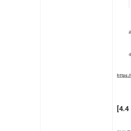
https:
[4