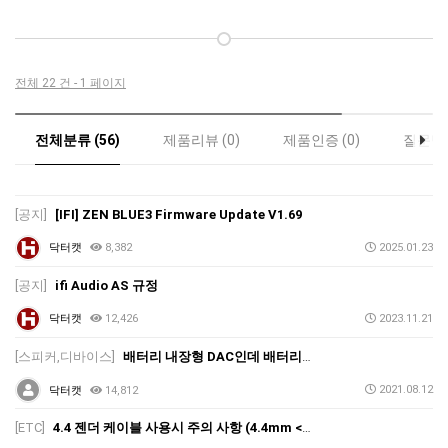
전체 22 건 - 1 페이지
전체분류 (56)
제품리뷰 (0)
제품인증 (0)
질문답변
[공지]
[IFI] ZEN BLUE3 Firmware Update V1.69
닥터캣
8,382
2025.01.23
[공지]
ifi Audio AS 규정
닥터캣
12,426
2023.11.21
[스피커,디바이스]
배터리 내장형 DAC인데 배터리가 너무 빨리 광탈되거나 충전이 이상해요 ㅠ.ㅠ (IFI HIPDAC, 힙덱)
2021.08.12
닥터캣
14,812
[ETC]
4.4 젠더 케이블 사용시 주의 사항 (4.4mm <-> 2.5mm, 밸런스 케이블 44 25 발란스, 펜타곤, 펜타콘?)