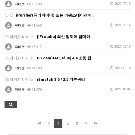
2021.07.19
닥터캣
19,338
[ETC]
iPurifier(퓨리파이어) 또는 파워스테이션에서 지속적으로 역상 LED가 점등되는 경우
2021.06.14
닥터캣
11,668
[스피커,디바이스]
[IFi audio] 최신 펌웨어 업데이트를 했는 데 제품 구동에 문제가 있어요.
2021.03.10
닥터캣
15,917
[스피커,디바이스]
IFI Zen(DAC, Blue) 4.4 소켓 접촉불량 관련 FAQ
2020.11.18
닥터캣
14,290
[스피커,디바이스]
iEmatch 3.5 / 2.5 기본원리
2020.10.05
닥터캣
11,970
1
2
3