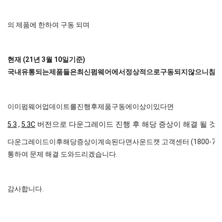
의 제품에 한하여 구동 되며
현재
(21
년
3
월
10
일
기준
)
국내
유통되는
제품들은
최신
펌웨어에서
정상적으로
구동
되지
않으니
참
이미펌웨어업데이트를진행후제품구동에이상이있다면
5.3
,
5.3C
버전으로 다운그레이드 진행 후 해당 증상이 해결 될 것
다운그레이드이후해당증상이계속된다면사운드캣 고객센터 (1800-743
통하여 문제 해결 도와드리겠습니다.
감사합니다.