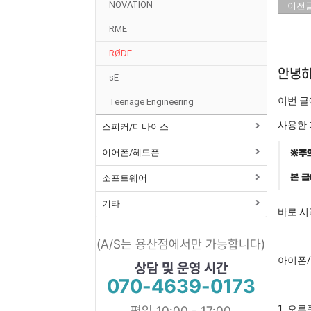
NOVATION
이전
RME
RØDE
안녕하
sE
이번 글
Teenage Engineering
사용한 기
스피커/디바이스
이어폰/헤드폰
※주의
소프트웨어
본 글
기타
바로 시
(A/S는 용산점에서만 가능합니다)
아이폰/
상담 및 운영 시간
070-4639-0173
평일 10:00 - 17:00
1. 오