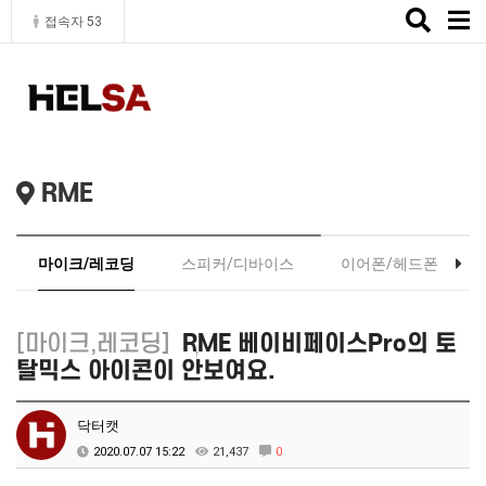
Toggle
접속자 53
naviga
RME
마이크/레코딩
스피커/디바이스
이어폰/헤드폰
[마이크,레코딩]
RME 베이비페이스Pro의 토
탈믹스 아이콘이 안보여요.
닥터캣
2020.07.07 15:22
21,437
0