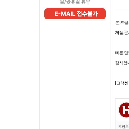
일/공휴일 휴무
본 포럼
제품 문
빠른 답
감사합
[고객센
포인트