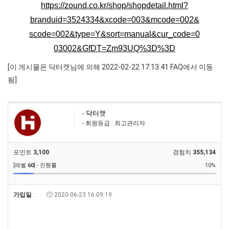
https://zound.co.kr/shop/shopdetail.html?
branduid=3524334&xcode=003&mcode=002&
scode=002&type=Y&sort=manual&cur_code=0
03002&GfDT=Zm93UQ%3D%3D
[이 게시물은 닥터캣님에 의해 2022-02-22 17:13:41 FAQ에서 이동
됨]
-
닥터캣
- 회원등급 : 최고관리자
포인트
3,100
경험치
355,134
[레벨
60
] - 진행률
10%
가입일
:
2020-06-23 16:09:19