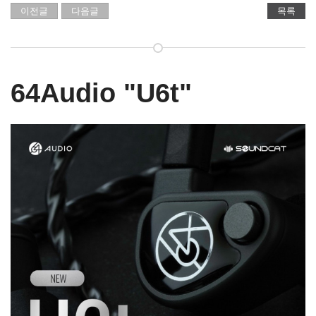
이전글
다음글
목록
64Audio "U6t"