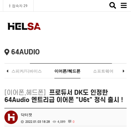
Toggle
접속자 29
naviga
64AUDIO
스피커/디바이스
이어폰/헤드폰
소프트웨어
기
[이어폰,헤드폰]
프로듀서 DK도 인정한
64Audio 엔트리급 이어폰 "U6t" 정식 출시 !
닥터캣
2022.01.03 18:28
4,089
0