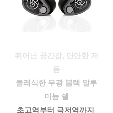
뛰어난 공간감, 단단한 저
음
클래식한 무광 블랙 알루
미늄 쉘
초고역부터 극저역까지 