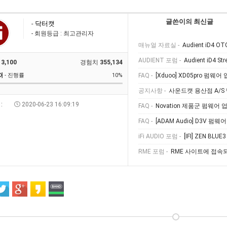
글쓴이의 최신글
-
닥터캣
- 회원등급 : 최고관리자
매뉴얼 자료실 -
Audient iD4 
AUDIENT 포럼 -
Audient iD4 Str
3,100
경험치
355,134
0
] - 진행률
10%
FAQ -
[Xduoo] XD05pro 펌
공지사항 -
사운드캣 용산점 A/S
:
2020-06-23 16:09:19
FAQ -
Novation 제품군 펌웨어 업데이트 진행 
FAQ -
[ADAM Audio] D3V 펌웨어 업
iFi AUDIO 포럼 -
[IFI] ZEN BLUE
RME 포럼 -
RME 사이트에 접속