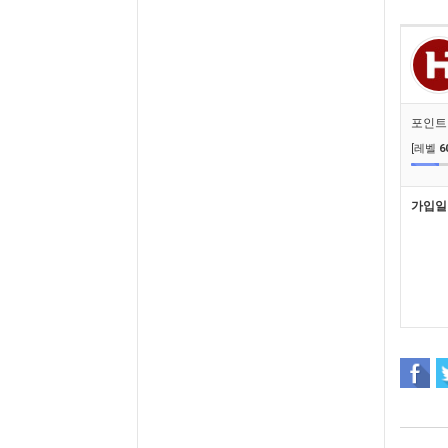
포인트
[레벨
6
가입일