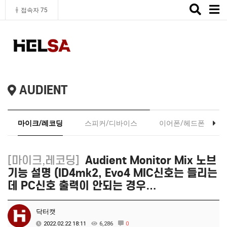
Toggle
접속자 75
naviga
AUDIENT
마이크/레코딩
스피커/디바이스
이어폰/헤드폰
[마이크,레코딩]
Audient Monitor Mix 노브
기능 설명 (ID4mk2, Evo4 MIC신호는 들리는
데 PC신호 출력이 안되는 경우…
닥터캣
2022.02.22 18:11
6,286
0