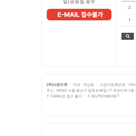
일/공휴일 휴무
2
1
(주)사운드캣
|
대표 : 박상화
|
사업자등록번호 : 106-8
주소 : 04366 서울 용산구 원효로48길 17 캣츠타워 2
T. E-MAIL로 접수 불가
|
F. HELPSOUND.NET