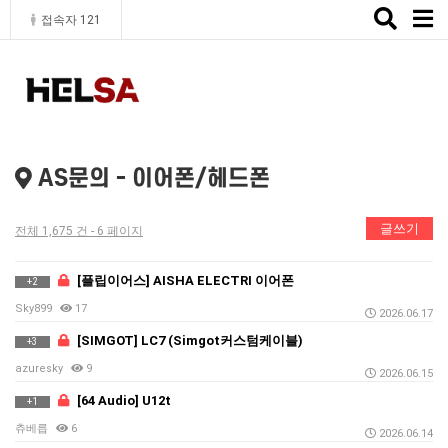
Toggle
접속자 121
naviga
AS문의 - 이어폰/헤드폰
글쓰기
전체 1,675 건 - 6 페이지
[플립이어스] AISHA ELECTRI 이어폰
+2
Sky899
17
2026.06.17
[SIMGOT] LC7 (Simgot커스텀케이블)
+3
azuresky
9
2026.06.15
[64 Audio] U12t
+1
츄베릅
6
2026.06.14