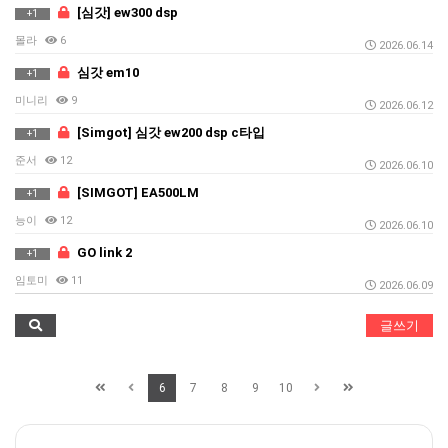
[심갓] ew300 dsp
+1
몰라
6
2026.06.14
심갓 em10
+1
미니리
9
2026.06.12
[Simgot] 심갓 ew200 dsp c타입
+1
준서
12
2026.06.10
[SIMGOT] EA500LM
+1
능이
12
2026.06.10
GO link 2
+1
임토미
11
2026.06.09
글쓰기
6
7
8
9
10