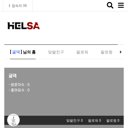
Toggle
접속자 35
naviga
[
굴댁
] 님의 홈
맞팔친구
팔로워
팔로윙
굴댁
- 방문자수 :
0
- 좋아요수 :
0
맞팔친구 0
팔로워 0
팔로윙 0