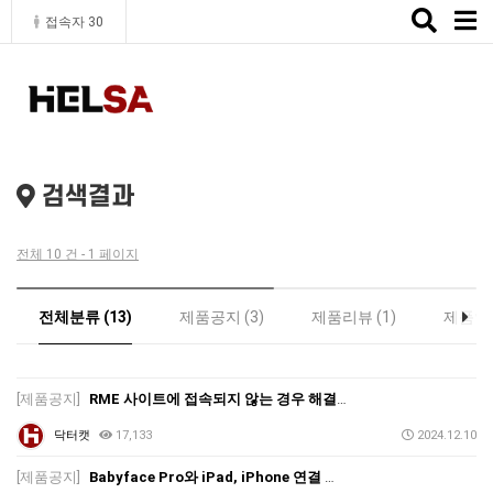
Toggle
접속자 30
naviga
검색결과
전체 10 건 - 1 페이지
전체분류 (13)
제품공지 (3)
제품리뷰 (1)
제품인증
[제품공지]
RME 사이트에 접속되지 않는 경우 해결방법
닥터캣
17,133
2024.12.10
[제품공지]
Babyface Pro와 iPad, iPhone 연결 시 점검사항_Copy Mode 설정