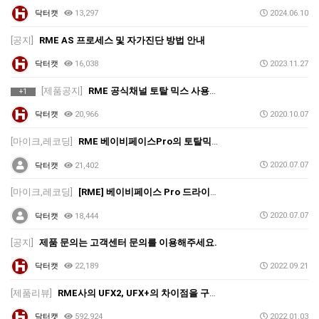
닥터캣
13,297
2024.06.10
[공지]
RME AS 프로세스 및 자가진단 방법 안내
닥터캣
16,038
2023.11.27
[제품공지]
RME 공식채널 토탈 믹스 사용법 - Channel Group
+1
닥터캣
20,966
2020.10.07
[마이크,레코딩]
RME 베이비페이스Pro의 토탈믹스 아이콘이 안보여요.
2020.07.07
닥터캣
21,402
[마이크,레코딩]
[RME] 베이비페이스 Pro 드라이버가 안잡혀요.
2020.07.07
닥터캣
18,444
[공지]
제품 문의는 고객센터 문의를 이용해주세요.
닥터캣
22,189
2022.09.21
[제품리뷰]
RME사의 UFX2, UFX+의 차이점을 구체적으로 알아보겠습니다. 오인페, 오디오 인터페이스
닥터캣
592,924
2022.01.03