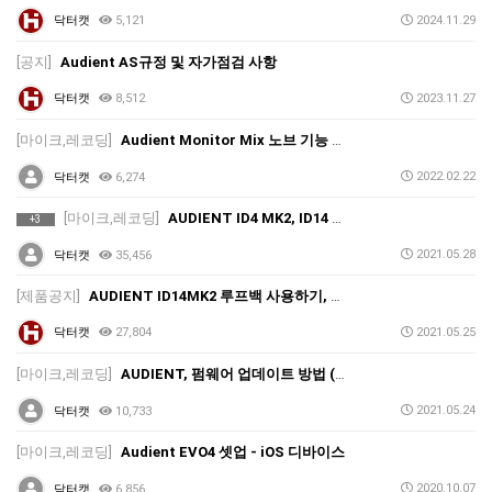
닥터캣
5,121
2024.11.29
[공지]
Audient AS규정 및 자가점검 사항
닥터캣
8,512
2023.11.27
[마이크,레코딩]
Audient Monitor Mix 노브 기능 설명 (ID4mk2, Evo4 MIC신호는 들리는데 PC신호 출력이 안되는 경우)
2022.02.22
닥터캣
6,274
[마이크,레코딩]
AUDIENT ID4 MK2, ID14 MK2 LOOP-BACK 지원, 완벽한 수준의 루프백 지원 (오디언트 스테레오 믹스)
+3
2021.05.28
닥터캣
35,456
[제품공지]
AUDIENT ID14MK2 루프백 사용하기, 광입력을 받아서 루프백을 해보자 (오디언트 ID14 MK-II, 스테레오믹스)
닥터캣
27,804
2021.05.25
[마이크,레코딩]
AUDIENT, 펌웨어 업데이트 방법 (펌웨어 업데이트가 안될 때 해결책, ID4, ID14, ID44)
2021.05.24
닥터캣
10,733
[마이크,레코딩]
Audient EVO4 셋업 - iOS 디바이스
2020.10.07
닥터캣
6,856