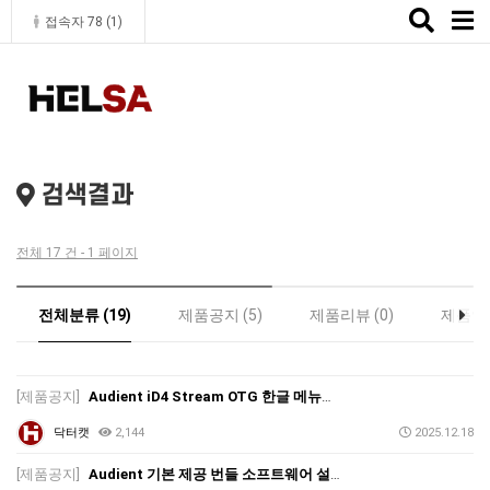
Toggle
접속자 78 (
1
)
naviga
검색결과
전체 17 건 - 1 페이지
전체분류 (19)
제품공지 (5)
제품리뷰 (0)
제품인증
[제품공지]
Audient iD4 Stream OTG 한글 메뉴얼 다운로드 및 사용 방법
닥터캣
2,144
2025.12.18
[제품공지]
Audient 기본 제공 번들 소프트웨어 설치 안내 (2024.11.29)