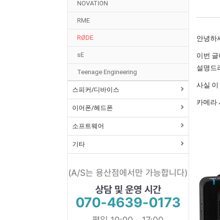
NOVATION
RME
RØDE
안녕하세
sE
이번 글에
설명드
Teenage Engineering
사실 이
스피커/디바이스
카메라 
이어폰/헤드폰
소프트웨어
기타
(A/S는 용산점에서만 가능합니다)
상담 및 운영 시간
070-4639-0173
평일 10:00 - 17:00