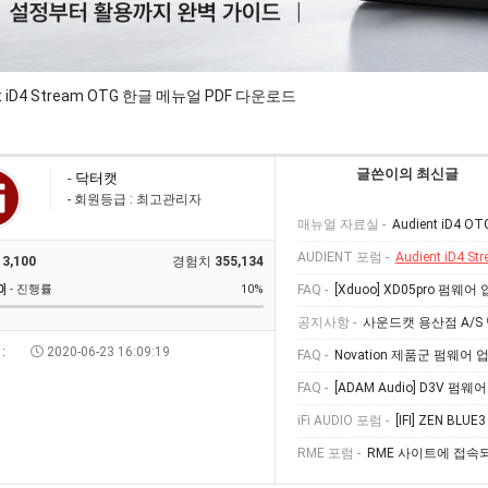
nt iD4 Stream OTG 한글 메뉴얼 PDF 다운로드
글쓴이의 최신글
-
닥터캣
- 회원등급 : 최고관리자
매뉴얼 자료실 -
Audient iD4 
AUDIENT 포럼 -
Audient iD4 Str
3,100
경험치
355,134
0
] - 진행률
10%
FAQ -
[Xduoo] XD05pro 펌
공지사항 -
사운드캣 용산점 A/S
:
2020-06-23 16:09:19
FAQ -
Novation 제품군 펌웨어 업데이트 진행 
FAQ -
[ADAM Audio] D3V 펌웨어 업
iFi AUDIO 포럼 -
[IFI] ZEN BLUE
RME 포럼 -
RME 사이트에 접속