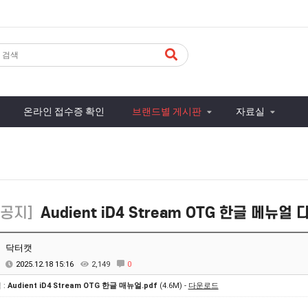
온라인 접수증 확인
브랜드별 게시판
자료실
공지]
Audient iD4 Stream OTG 한글 메뉴
닥터캣
2025.12.18 15:16
2,149
0
 :
Audient iD4 Stream OTG 한글 매뉴얼.pdf
(4.6M) -
다운로드