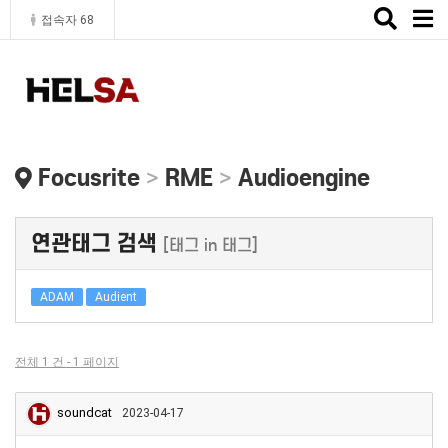
Toggle
접속자 68
naviga
Focusrite
>
RME
>
Audioengine
연관태그 검색
[태그 in 태그]
ADAM
Audient
전체 1 건 - 1 페이지
soundcat
2023-04-17