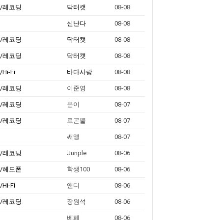
크/레코딩
닥터캣
08-08
신난다
08-08
크/레코딩
닥터캣
08-08
크/레코딩
닥터캣
08-08
i-Fi
바다사랑
08-08
크/레코딩
이준영
08-08
크/레코딩
분이
08-07
크/레코딩
로곤뿔
08-07
쌔앵
08-07
크/레코딩
Junple
08-06
폰/헤드폰
학생100
08-06
i-Fi
앤디
08-06
크/레코딩
장원석
08-06
베페
08-06