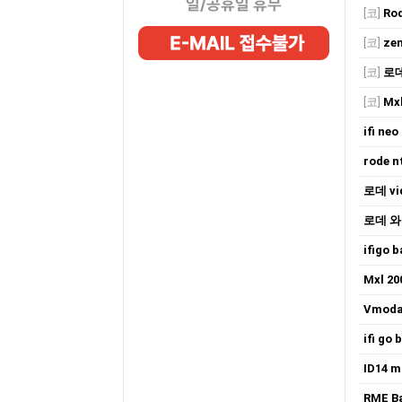
일/공휴일 휴무
[코]
Rod
[코]
zen
[코]
로
[코]
Mxl
ifi neo
rode 
로데 v
로데 와
ifigo b
Mxl 20
Vmoda
ifi go
ID14 m
RME B