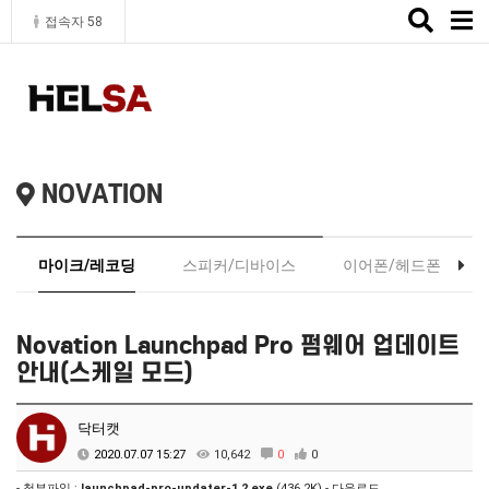
Toggle
접속자 58
naviga
NOVATION
마이크/레코딩
스피커/디바이스
이어폰/헤드폰
Novation Launchpad Pro 펌웨어 업데이트
안내(스케일 모드)
닥터캣
2020.07.07 15:27
10,642
0
0
- 첨부파일 :
launchpad-pro-updater-1.2.exe
(436.2K) -
다운로드