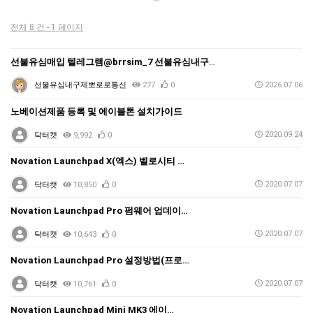
전체 8 건 - 1 페이지
선불유심매입 텔레그램@brrsim_7 선불유심내구제 뽀…
선불유심내구제뽀로로통신
277
0
2026.07.06
노베이션제품 등록 및 에이블톤 설치가이드
2020.09.24
닥터캣
9,992
0
Novation Launchpad X(엑스) 벨로시티 …
2020.07.07
닥터캣
10,850
0
Novation Launchpad Pro 펌웨어 업데이…
2020.07.07
닥터캣
10,643
0
Novation Launchpad Pro 설정방법(프로…
2020.07.07
닥터캣
10,761
0
Novation Launchpad Mini MK3 에이…