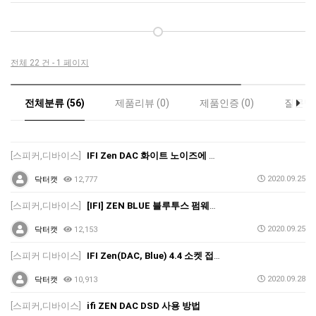
전체 22 건 - 1 페이지
전체분류 (56)
제품리뷰 (0)
제품인증 (0)
질문답변
[스피커,디바이스]
IFI Zen DAC 화이트 노이즈에 대한 설명입니다
2020.09.25
닥터캣
12,777
[스피커,디바이스]
[IFI] ZEN BLUE 블루투스 펌웨어 업데이트 는 우찌 해야 됩니까?
2020.09.25
닥터캣
12,153
[스피커 디바이스]
IFI Zen(DAC, Blue) 4.4 소켓 접촉불량 관련 FAQ
2020.09.28
닥터캣
10,913
[스피커,디바이스]
ifi ZEN DAC DSD 사용 방법