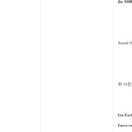
(by AMR
Sound O
위 사진
Use Exc
Force v