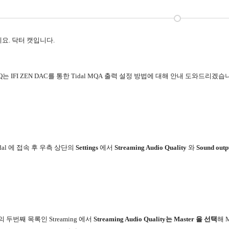
세요
.
닥터
캣입니다
.
Q
는
IFI ZEN DAC를
통한
Tidal MQ
A
출력
설정 방법에 대해 안내 도와드리겠습니
dal
에
접속
후
우측
상단의
Settings
에서
Streaming Audio Quality
와
Sound outp
의
두번째
목록인
Streaming
에서
Streaming Audio Quality
는
Master
을
선택
해