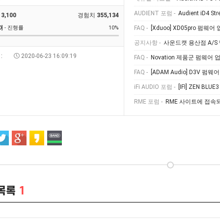
AUDIENT 포럼 -
Audient iD4 Str
3,100
경험치
355,134
0
] - 진행률
10%
FAQ -
[Xduoo] XD05pro 펌
공지사항 -
사운드캣 용산점 A/S
:
2020-06-23 16:09:19
FAQ -
Novation 제품군 펌웨어 업데이트 진행 
FAQ -
[ADAM Audio] D3V 펌웨어 업
iFi AUDIO 포럼 -
[IFI] ZEN BLUE
RME 포럼 -
RME 사이트에 접속
목록
1