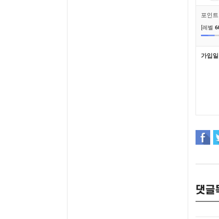
포인트
[레벨
6
가입일
댓글