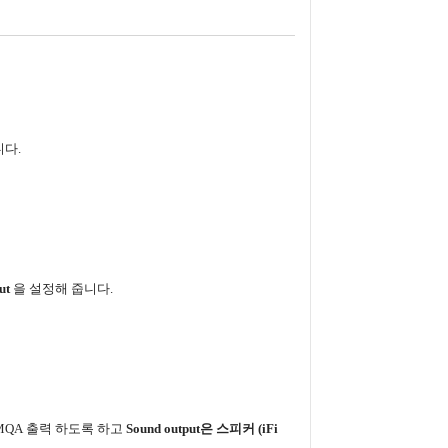
다.
ut
을
설정해
줍니다
.
MQA
출력
하도록
하고
Sound output
은
스피커
(iFi