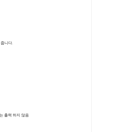
켜줍니다
.
는
출력
하지
않음