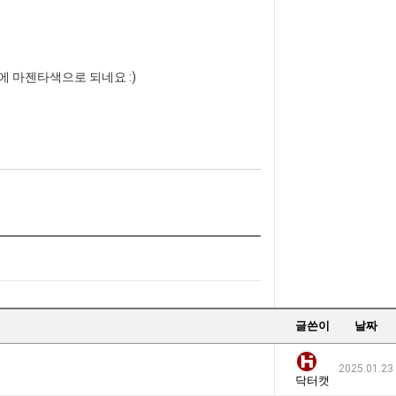
후에 마젠타색으로 되네요 :)
글쓴이
날짜
2025.01.23
닥터캣