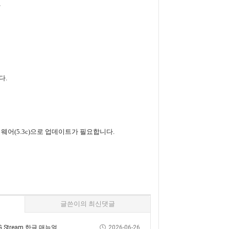
함
다
.
펌웨어(5.3c
)
으로
업데이트가
필요합니다
.
글쓴이의 최신댓글
OTG Stream 한글 매뉴얼
2026-06-26