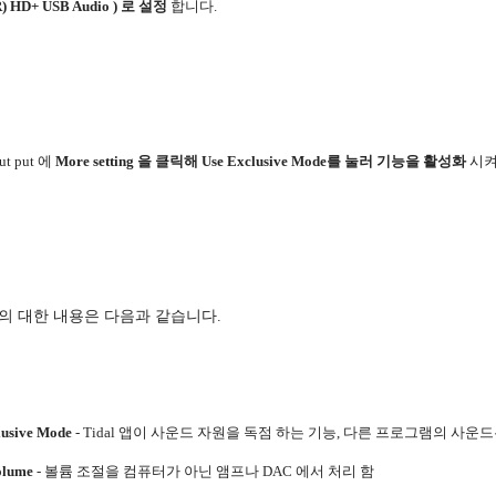
) HD+ USB Audio )
로
설정
합니다
.
ut put
에
More setting
을
클릭해
Use Exclusive Mode
를
눌러
기능을
활성화
시
의 대한 내용은 다음과 같습니다.
lusive Mode
- Tidal
앱이
사운드
자원을
독점
하는
기능
,
다른
프로그램의
사운드
olume
-
볼륨
조절을
컴퓨터가
아닌
앰프나
DAC
에서
처리
함