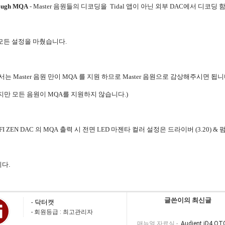
rough MQA
- Master
음원들의
디코딩을
Tidal
앱이
아닌
외부
DAC
에서
디코딩
모든 설정을 마췄습니다.
서는
Master
음원
만이
MQA
를
지원
하므로
Master
음원으로
감상해주시면
됩니
지만 모든 음원이 MQA를 지원하지 않습니다.)
I ZEN DAC
의
MQA
출력
시
전면
LED
마젠타
컬러
설정은
드라이버 (3.20) & 
니다
.
글쓴이의 최신글
-
닥터캣
- 회원등급 : 최고관리자
매뉴얼 자료실 -
Audient iD4 