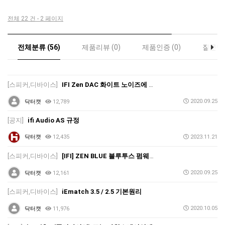
전체 22 건 - 2 페이지
전체분류 (56)
제품리뷰 (0)
제품인증 (0)
질문답변
[스피커,디바이스]
IFI Zen DAC 화이트 노이즈에 대한 설명입니다
2020.09.25
닥터캣
12,789
[공지]
ifi Audio AS 규정
닥터캣
12,435
2023.11.21
[스피커,디바이스]
[IFI] ZEN BLUE 블루투스 펌웨어 업데이트 는 우찌 해야 됩니까?
2020.09.25
닥터캣
12,161
[스피커,디바이스]
iEmatch 3.5 / 2.5 기본원리
2020.10.05
닥터캣
11,976