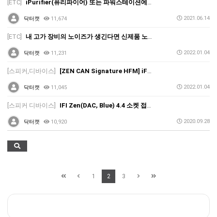
[ETC]
iPurifier(퓨리파이어) 또는 파워스테이션에서 지속적으로 역상 LED가 점등되는 경우
2021.06.14
닥터캣
11,674
[ETC]
내 고가 장비의 노이즈가 생긴다면 신제품 노이즈 캔슬 어댑터 iFi audio 'iPOWER ELITE' 추천 !
2022.01.04
닥터캣
11,231
[스피커,디바이스]
[ZEN CAN Signature HFM] iFi audio(아이파이오디오)의 NEW 프리미엄 헤드폰 앰프 ZEN CAN Signature HFM 정식 출시
2022.01.04
닥터캣
11,045
[스피커 디바이스]
IFI Zen(DAC, Blue) 4.4 소켓 접촉불량 관련 FAQ
2020.09.28
닥터캣
10,920
1
2
3