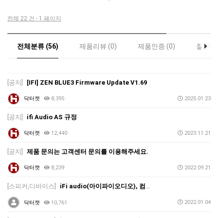
전체 22 건 - 1 페이지
전체분류 (56)
제품리뷰 (0)
제품인증 (0)
질문답변
[공지]
[IFI] ZEN BLUE3 Firmware Update V1.69
닥터캣
8,395
2025.01.23
[공지]
ifi Audio AS 규정
닥터캣
12,440
2023.11.21
[공지]
제품 문의는 고객센터 문의를 이용해주세요.
닥터캣
8,239
2022.09.21
[스피커,디바이스]
iFi audio(아이파이오디오), 컴팩트한 DAC / 헤드폰 앰프 'Go blu'(고블루) 정식 출시
2022.01.04
닥터캣
10,761