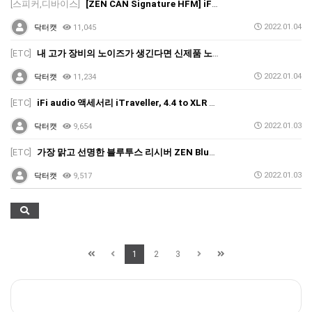
[스피커,디바이스]
[ZEN CAN Signature HFM] iFi audio(아이파이오디오)의 NEW 프리미엄 헤드폰 앰프 ZEN CAN Signature HFM 정식 출시
2022.01.04
닥터캣
11,045
[ETC]
내 고가 장비의 노이즈가 생긴다면 신제품 노이즈 캔슬 어댑터 iFi audio 'iPOWER ELITE' 추천 !
2022.01.04
닥터캣
11,234
[ETC]
iFi audio 액세서리 iTraveller, 4.4 to XLR Cable 정식 출시
2022.01.03
닥터캣
9,654
[ETC]
가장 맑고 선명한 블루투스 리시버 ZEN Blue V2 정식 출시!
2022.01.03
닥터캣
9,517
1
2
3