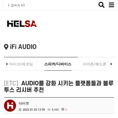
Toggle
접속자 63
naviga
iFi AUDIO
마이크/레코딩
스피커/디바이스
이어폰/헤드폰
[ETC]
AUDIO를 강화 시키는 플랫폼들과 블루
투스 리시버 추천
닥터캣
2022.01.03 13:39
8,442
0