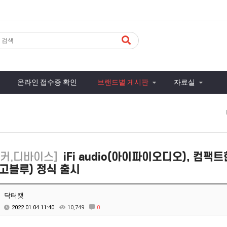
온라인 접수증 확인
브랜드별 게시판
자료실
피커,디바이스]
iFi audio(아이파이오디오), 컴팩트
'(고블루) 정식 출시
닥터캣
2022.01.04 11:40
10,749
0