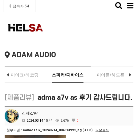
Toggle
접속자 54
naviga
ADAM AUDIO
마이크/레코딩
스피커/디바이스
이어폰/헤드폰
[제품리뷰]
adma a7v as 후기 감사드립니다.
신제갈량
2024.03.14 15:44
8,676
0
- 첨부파일 :
KakaoTalk_20240214_004813999.jpg
(3.1M) -
다운로드