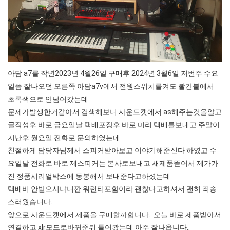
아담 a7를 작년2023년 4월26일 구매후 2024년 3월6일 저번주 수요
일쯤 잘나오던 오른쪽 아담a7v에서 전원스위치를켜도 빨간불에서
초록색으로 안넘어갔는데
문제가발생한거같아서 검색해보니 사운드캣에서 as해주는것을알고
글작성후 바로 금요일날 택배포장후 바로 미리 택배를보내고 주말이
지난후 월요일 전화로 문의하였는데
친절하게 담당자님께서 스피커받아보고 이야기해준신다 하였고 수
요일날 전화로 바로 제스피커는 본사로보내고 새제품뜯어서 제가가
진 정품시리얼박스에 동봉해서 보내준다고하셨는데
택배비 안받으시냐니깐 워런티포함이라 괜찮다고하셔서 괜히 죄송
스러웠습니다.
앞으로 사운드캣에서 제품을 구매할까합니다.. 오늘 바로 제품받아서
연결하고 xlr모드로바꿔준뒤 틀어봤는데 아주 잘나옵니다..