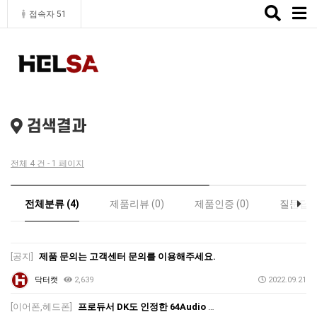
Toggle
접속자 51
naviga
검색결과
전체 4 건 - 1 페이지
전체분류 (4)
제품리뷰 (0)
제품인증 (0)
질문답변 
[공지]
제품 문의는 고객센터 문의를 이용해주세요.
닥터캣
2,639
2022.09.21
[이어폰,헤드폰]
프로듀서 DK도 인정한 64Audio 엔트리급 이어폰 "U6t" 정식 출시 !