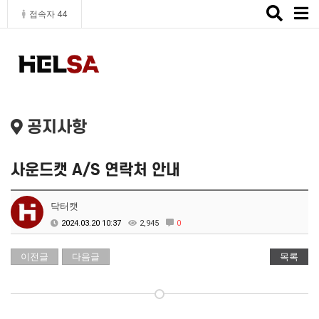
Toggle
접속자 44
naviga
공지사항
사운드캣 A/S 연락처 안내
닥터캣
2024.03.20 10:37
2,945
0
이전글
다음글
목록