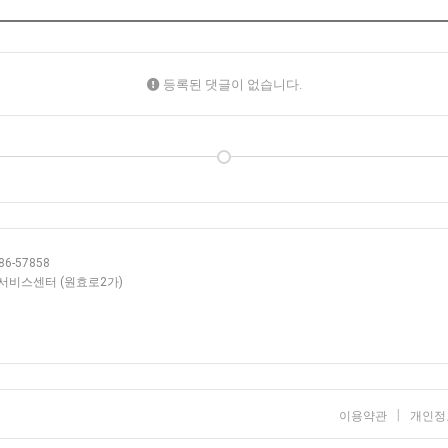
등록된 댓글이 없습니다.
6-57858
층 서비스센터 (원효로2가)
|
이용약관
개인정