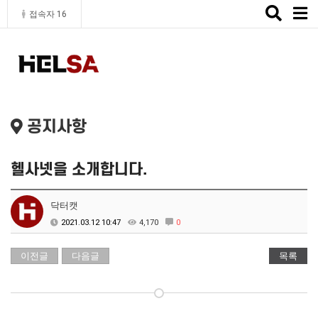
Toggle
접속자 16
naviga
공지사항
헬사넷을 소개합니다.
닥터캣
2021.03.12 10:47
4,170
0
이전글
다음글
목록