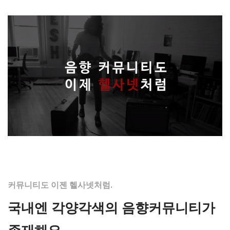
커뮤니티도 이젠 헬사넷처럼.
국내엔 각양각색의 음향커뮤니티가